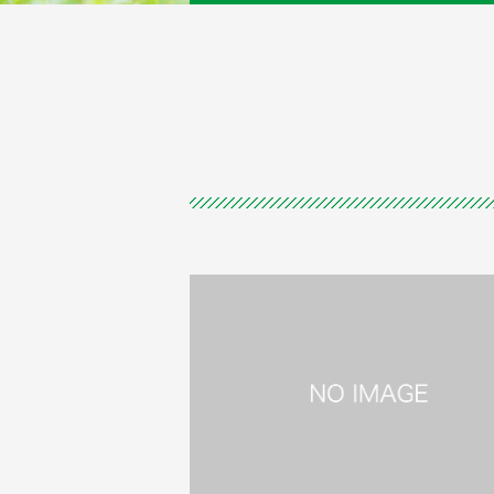
LACT PHARMACYは、新宿区納戸
ある調剤薬局です。カフェのような
まいに合わせた内装で、 患者様にと
て居心地のよい空間を目指していま
す。
詳細を見る